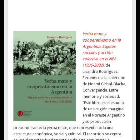
Yerba mate y
cooperativismo en la
Argentina. Sujetos
sociales y acción
colectiva en el NEA
(1936-2002)
, de
Lisandro Rodríguez.
Pertenece a la colección
de Noemí Girbal-Blacha,
Convergencia. Entre
memoria y sociedad.
“Este libro es el estudio
de una región marginal
en el Noreste Argentino
y su producción
preponderante: la yerba mate, que representa toda una
estructura económica, social y cultural. El recorrido se centra