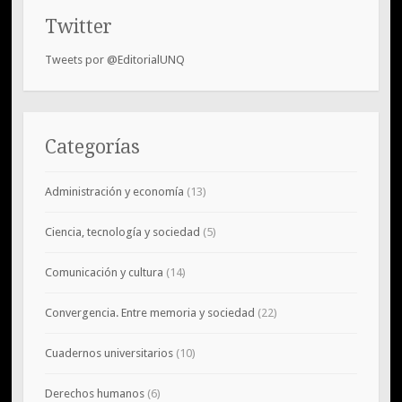
Twitter
Tweets por @EditorialUNQ
Categorías
Administración y economía
(13)
Ciencia, tecnología y sociedad
(5)
Comunicación y cultura
(14)
Convergencia. Entre memoria y sociedad
(22)
Cuadernos universitarios
(10)
Derechos humanos
(6)