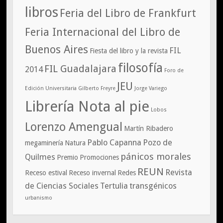
libros
Feria del Libro de Frankfurt
Feria Internacional del Libro de
Buenos Aires
FIL
Fiesta del libro y la revista
filosofía
FIL Guadalajara
2014
Foro de
JEU
Edición Universitaria
Gilberto Freyre
Jorge Variego
Librería Nota al pie
Lobos
Lorenzo Amengual
Martín Ribadero
Pablo Capanna
Pozo de
megaminería
Natura
pánicos morales
Quilmes
Premio
Promociones
REUN
Revista
Receso estival
Receso invernal
Redes
de Ciencias Sociales
Tertulia
transgénicos
urbanismo