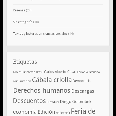
Reseñas
(24)
Sin categoría
(18)
Textos y lecturas en ciencias sociales
(14)
Etiquetas
Carlos Alberto Casali
Albert Hirschman
Brasil
Carlos Altamirano
Cábala criolla
Democracia
comunicación
Derechos humanos
Descargas
Descuentos
Diego Golombek
Dictadura
Feria de
economía
Edición
enfermería