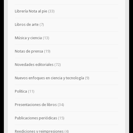
Librería Nota al pie
(33)
Libros de arte
(7)
Música y ciencia
(13)
Notas de prensa
(19)
Novedades editoriales
(72)
Nuevos enfoques en ciencia y tecnología
(9)
Política
(11)
Presentaciones de libros
(34)
Publicaciones periódicas
(15)
Reediciones y reimpresiones
(4)