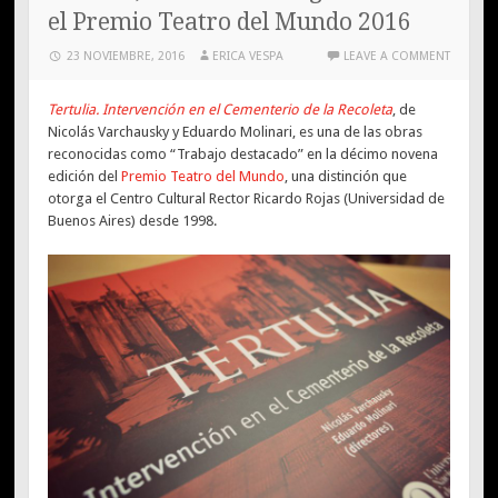
el Premio Teatro del Mundo 2016
23 NOVIEMBRE, 2016
ERICA VESPA
LEAVE A COMMENT
T
ertulia. Intervención en el Cementerio de la Recoleta
, de
Nicolás Varchausky y Eduardo Molinari, es una de las obras
reconocidas como “Trabajo destacado” en la décimo novena
edición del
Premio Teatro del Mundo
, una distinción que
otorga el Centro Cultural Rector Ricardo Rojas (Universidad de
Buenos Aires) desde 1998.