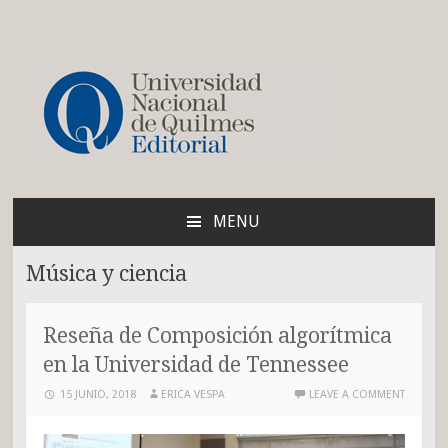
Blog de la Editorial de
la UNQ
MENU
SKIP
TO
Música y ciencia
CONTENT
Reseña de Composición algorítmica
en la Universidad de Tennessee
15 JUNIO, 2018
ERICA VESPA
LEAVE A COMMENT