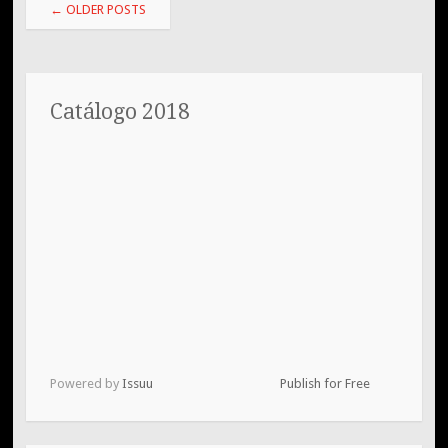
Post
←
OLDER POSTS
navigation
Catálogo 2018
Powered by
Issuu
Publish for Free