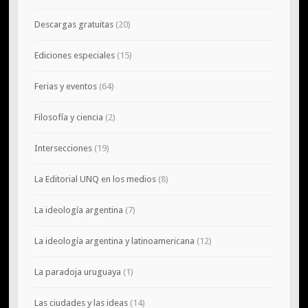
Descargas gratuitas
(20)
Ediciones especiales
(15)
Ferias y eventos
(64)
Filosofía y ciencia
(2)
Intersecciones
(19)
La Editorial UNQ en los medios
(8)
La ideología argentina
(7)
La ideología argentina y latinoamericana
(12)
La paradoja uruguaya
(1)
Las ciudades y las ideas
(14)