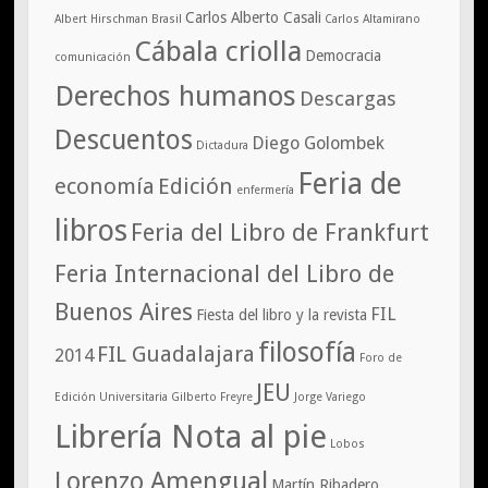
Carlos Alberto Casali
Albert Hirschman
Brasil
Carlos Altamirano
Cábala criolla
Democracia
comunicación
Derechos humanos
Descargas
Descuentos
Diego Golombek
Dictadura
Feria de
economía
Edición
enfermería
libros
Feria del Libro de Frankfurt
Feria Internacional del Libro de
Buenos Aires
FIL
Fiesta del libro y la revista
filosofía
FIL Guadalajara
2014
Foro de
JEU
Edición Universitaria
Gilberto Freyre
Jorge Variego
Librería Nota al pie
Lobos
Lorenzo Amengual
Martín Ribadero