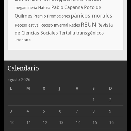
Pablo Capanna
Pozo de
megaminería
Natura
pánicos morales
Quilmes
Premio
Promociones
REUN
Revista
Receso estival
Receso invernal
Redes
de Ciencias Sociales
Tertulia
transgénicos
urbanismo
Calendario
agosto 2026
L
M
X
J
V
S
D
1
2
3
4
5
6
7
8
9
10
11
12
13
14
15
16