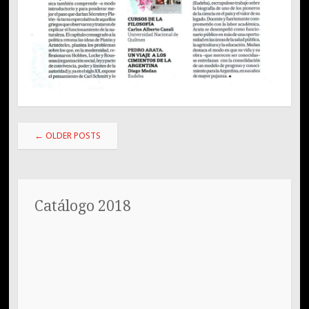
Post
←
OLDER POSTS
navigation
Catálogo 2018