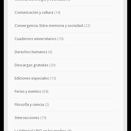
Comunicación y cultura
(14)
Convergencia. Entre memoria y sociedad
(22)
Cuadernos universitarios
(10)
Derechos humanos
(6)
Descargas gratuitas
(20)
Ediciones especiales
(15)
Ferias y eventos
(64)
Filosofía y ciencia
(2)
Intersecciones
(19)
La Editorial UNQ en los medios
(8)