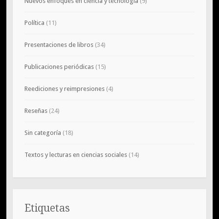
Nuevos enfoques en ciencia y tecnología
(9)
Política
(11)
Presentaciones de libros
(34)
Publicaciones periódicas
(15)
Reediciones y reimpresiones
(4)
Reseñas
(24)
Sin categoría
(18)
Textos y lecturas en ciencias sociales
(14)
Etiquetas