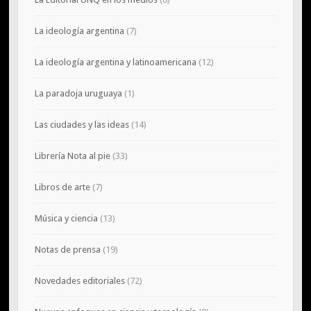
La ideología argentina
(7)
La ideología argentina y latinoamericana
(12)
La paradoja uruguaya
(1)
Las ciudades y las ideas
(14)
Librería Nota al pie
(33)
Libros de arte
(7)
Música y ciencia
(13)
Notas de prensa
(19)
Novedades editoriales
(72)