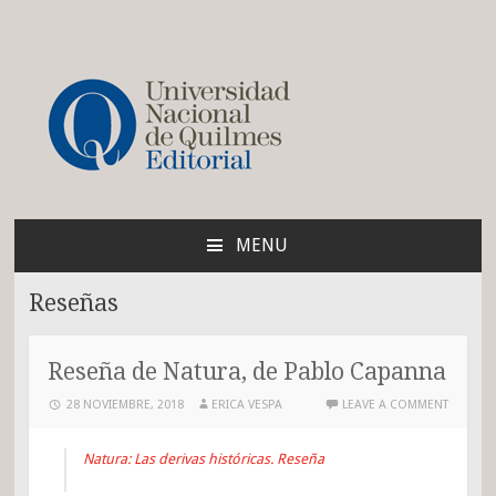
Blog de la Editorial de
la UNQ
MENU
SKIP
TO
Reseñas
CONTENT
Reseña de Natura, de Pablo Capanna
28 NOVIEMBRE, 2018
ERICA VESPA
LEAVE A COMMENT
Natura: Las derivas históricas. Reseña