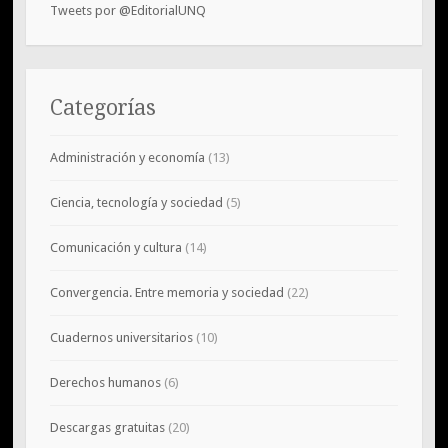
Tweets por @EditorialUNQ
Categorías
Administración y economía
(13)
Ciencia, tecnología y sociedad
(5)
Comunicación y cultura
(14)
Convergencia. Entre memoria y sociedad
(22)
Cuadernos universitarios
(10)
Derechos humanos
(6)
Descargas gratuitas
(20)