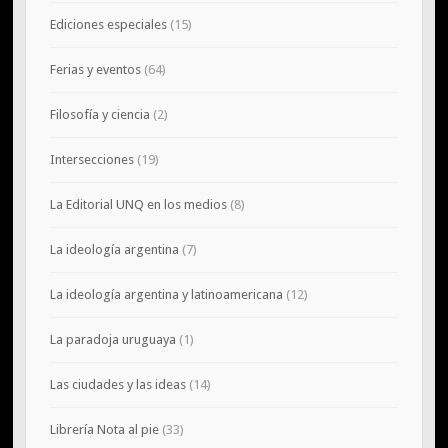
Ediciones especiales
(15)
Ferias y eventos
(64)
Filosofía y ciencia
(2)
Intersecciones
(19)
La Editorial UNQ en los medios
(8)
La ideología argentina
(7)
La ideología argentina y latinoamericana
(12)
La paradoja uruguaya
(1)
Las ciudades y las ideas
(14)
Librería Nota al pie
(33)