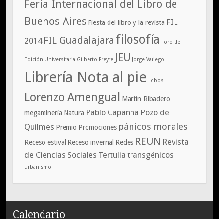
Feria Internacional del Libro de
Buenos Aires
FIL
Fiesta del libro y la revista
filosofía
FIL Guadalajara
2014
Foro de
JEU
Edición Universitaria
Gilberto Freyre
Jorge Variego
Librería Nota al pie
Lobos
Lorenzo Amengual
Martín Ribadero
Pablo Capanna
Pozo de
megaminería
Natura
pánicos morales
Quilmes
Premio
Promociones
REUN
Revista
Receso estival
Receso invernal
Redes
de Ciencias Sociales
Tertulia
transgénicos
urbanismo
Calendario