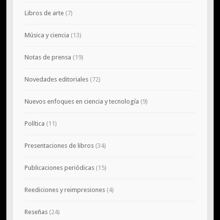
Libros de arte
(7)
Música y ciencia
(13)
Notas de prensa
(19)
Novedades editoriales
(72)
Nuevos enfoques en ciencia y tecnología
(9)
Política
(11)
Presentaciones de libros
(34)
Publicaciones periódicas
(15)
Reediciones y reimpresiones
(4)
Reseñas
(24)