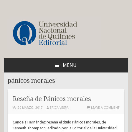
Blog de la Editorial de
la UNQ
MENU
SKIP
TO
pánicos morales
CONTENT
Reseña de Pánicos morales
20 MARZO, 2017
ERICA VESPA
LEAVE A COMMENT
Candela Hernández reseña el título Pánicos morales, de
Kenneth Thompson, editado por la Editorial de la Universidad