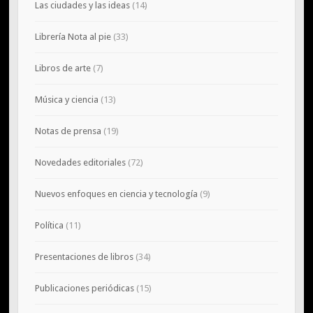
Las ciudades y las ideas
(14)
Librería Nota al pie
(33)
Libros de arte
(7)
Música y ciencia
(13)
Notas de prensa
(19)
Novedades editoriales
(72)
Nuevos enfoques en ciencia y tecnología
(9)
Política
(11)
Presentaciones de libros
(34)
Publicaciones periódicas
(15)