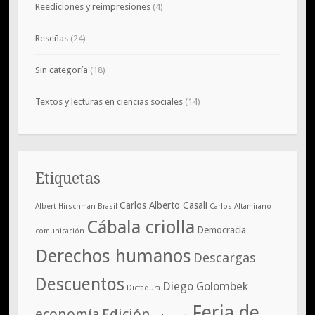
Reediciones y reimpresiones
(4)
Reseñas
(24)
Sin categoría
(18)
Textos y lecturas en ciencias sociales
(14)
Etiquetas
Carlos Alberto Casali
Albert Hirschman
Brasil
Carlos Altamirano
Cábala criolla
Democracia
comunicación
Derechos humanos
Descargas
Descuentos
Diego Golombek
Dictadura
Feria de
economía
Edición