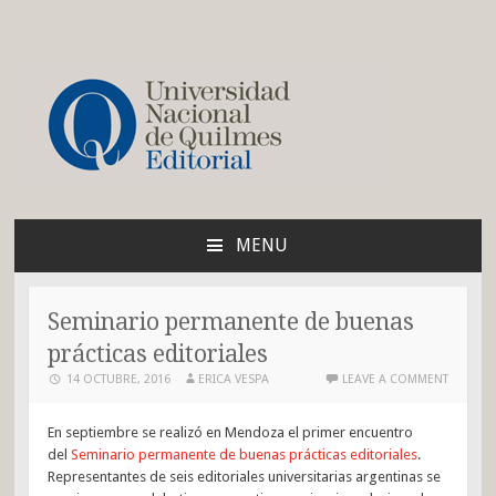
Blog de la Editorial de
la UNQ
MENU
SKIP
TO
CONTENT
Seminario permanente de buenas
prácticas editoriales
14 OCTUBRE, 2016
ERICA VESPA
LEAVE A COMMENT
En septiembre se realizó en Mendoza el primer encuentro
del
Seminario permanente de buenas prácticas editoriales
.
Representantes de seis editoriales universitarias argentinas se