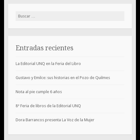
Buscar:
Entradas recientes
La Editorial UNQ en la Feria del Libro
Gustavo y Emilce: sus historias en el Pozo de Quilmes
Nota al pie cumple 6 años
8ª Feria de libros de la Editorial UNQ
Dora Barrancos presenta La Voz de la Mujer