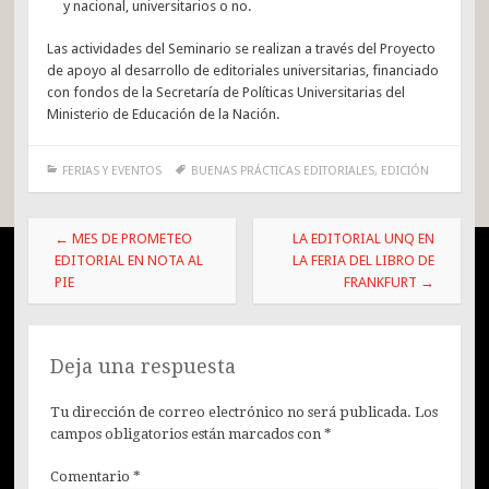
y nacional, universitarios o no.
Las actividades del Seminario se realizan a través del Proyecto
de apoyo al desarrollo de editoriales universitarias, financiado
con fondos de la Secretaría de Políticas Universitarias del
Ministerio de Educación de la Nación.
FERIAS Y EVENTOS
BUENAS PRÁCTICAS EDITORIALES
,
EDICIÓN
Post
←
MES DE PROMETEO
LA EDITORIAL UNQ EN
navigation
EDITORIAL EN NOTA AL
LA FERIA DEL LIBRO DE
PIE
FRANKFURT
→
Deja una respuesta
Tu dirección de correo electrónico no será publicada.
Los
campos obligatorios están marcados con
*
Comentario
*