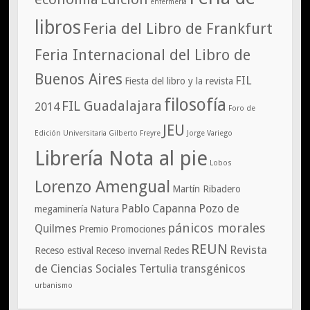
enfermería
libros
Feria del Libro de Frankfurt
Feria Internacional del Libro de
Buenos Aires
FIL
Fiesta del libro y la revista
filosofía
FIL Guadalajara
2014
Foro de
JEU
Edición Universitaria
Gilberto Freyre
Jorge Variego
Librería Nota al pie
Lobos
Lorenzo Amengual
Martín Ribadero
Pablo Capanna
Pozo de
megaminería
Natura
pánicos morales
Quilmes
Premio
Promociones
REUN
Revista
Receso estival
Receso invernal
Redes
de Ciencias Sociales
Tertulia
transgénicos
urbanismo