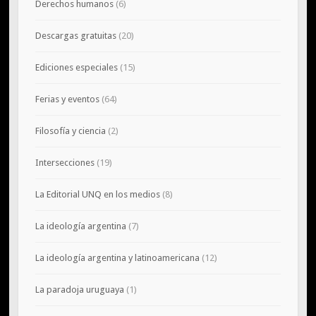
Derechos humanos
(6)
Descargas gratuitas
(20)
Ediciones especiales
(15)
Ferias y eventos
(64)
Filosofía y ciencia
(2)
Intersecciones
(19)
La Editorial UNQ en los medios
(8)
La ideología argentina
(7)
La ideología argentina y latinoamericana
(12)
La paradoja uruguaya
(1)