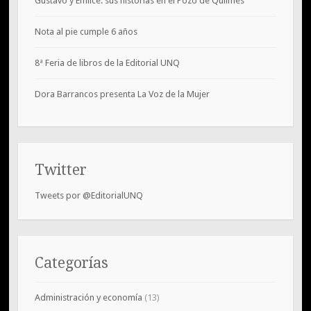
Gustavo y Emilce: sus historias en el Pozo de Quilmes
Nota al pie cumple 6 años
8ª Feria de libros de la Editorial UNQ
Dora Barrancos presenta La Voz de la Mujer
Twitter
Tweets por @EditorialUNQ
Categorías
Administración y economía
(13)