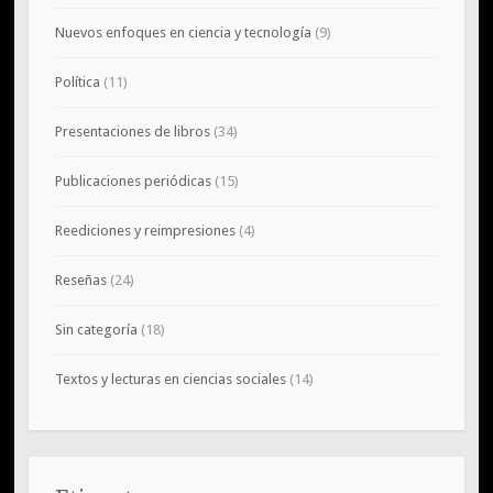
Nuevos enfoques en ciencia y tecnología
(9)
Política
(11)
Presentaciones de libros
(34)
Publicaciones periódicas
(15)
Reediciones y reimpresiones
(4)
Reseñas
(24)
Sin categoría
(18)
Textos y lecturas en ciencias sociales
(14)