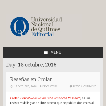
Blog de la Editorial de
la UNQ
MENU
SKIP
TO
Day:
18 octubre, 2016
CONTENT
Reseñas en Crolar
18 OCTUBRE, 2016
ERICA VESPA
LEAVE A COMMENT
Crolar,
Critical Reviews on Latin American Research
, es una
revista multilingüe de libre acceso que se publica dos veces al