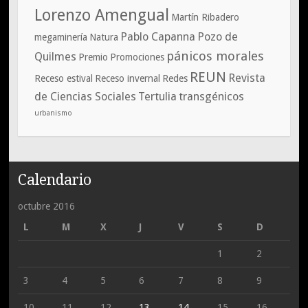
Lorenzo Amengual
Martín Ribadero
Pablo Capanna
Pozo de
megaminería
Natura
pánicos morales
Quilmes
Premio
Promociones
REUN
Revista
Receso estival
Receso invernal
Redes
de Ciencias Sociales
Tertulia
transgénicos
urbanismo
Calendario
octubre 2016
L
M
X
J
V
S
D
1
2
3
4
5
6
7
8
9
10
11
12
13
14
15
16