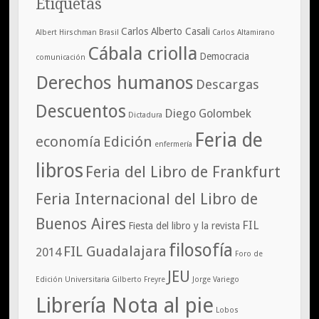
Etiquetas
Carlos Alberto Casali
Albert Hirschman
Brasil
Carlos Altamirano
Cábala criolla
Democracia
comunicación
Derechos humanos
Descargas
Descuentos
Diego Golombek
Dictadura
Feria de
economía
Edición
enfermería
libros
Feria del Libro de Frankfurt
Feria Internacional del Libro de
Buenos Aires
FIL
Fiesta del libro y la revista
filosofía
FIL Guadalajara
2014
Foro de
JEU
Edición Universitaria
Gilberto Freyre
Jorge Variego
Librería Nota al pie
Lobos