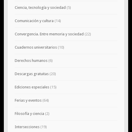
Ciencia, tecnología y sociedad
(5)
Comunicación y cultura
(14)
Convergencia. Entre memoria y sociedad
(22)
Cuadernos universitarios
(10)
Derechos humanos
(6)
Descargas gratuitas
(20)
Ediciones especiales
(15)
Ferias y eventos
(64)
Filosofía y ciencia
(2)
Intersecciones
(19)