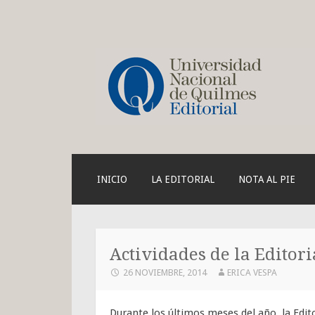
Blog de la Edit
SKIP
INICIO
LA EDITORIAL
NOTA AL PIE
TO
CONTENT
Actividades de la Editor
26 NOVIEMBRE, 2014
ERICA VESPA
Durante los últimos meses del año, la Edit