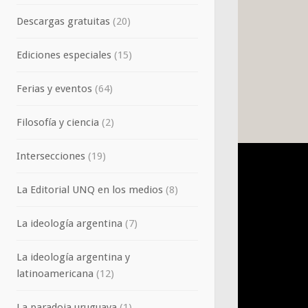
Descargas gratuitas
(20)
Ediciones especiales
(15)
Ferias y eventos
(64)
Filosofía y ciencia
(2)
Intersecciones
(19)
La Editorial UNQ en los medios
(8)
La ideología argentina
(7)
La ideología argentina y
latinoamericana
(12)
La paradoja uruguaya
(1)