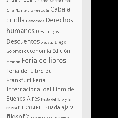
Carlos Alberto Casali
Albert Hirschman
Brasil
Cábala
Carlos Altamirano
comunicación
criolla
Derechos
Democracia
humanos
Descargas
Descuentos
Diego
Dictadura
economía
Edición
Golombek
Feria de libros
enfermería
Feria del Libro de
Frankfurt
Feria
Internacional del Libro de
Buenos Aires
Fiesta del libro y la
FIL Guadalajara
FIL 2014
revista
filosofía