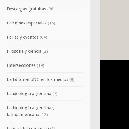
Descargas gratuitas
(20)
Ediciones especiales
(15)
Ferias y eventos
(64)
Filosofía y ciencia
(2)
Intersecciones
(19)
La Editorial UNQ en los medios
(8)
La ideología argentina
(7)
La ideología argentina y
latinoamericana
(12)
La paradoja uruguaya
(1)