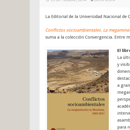
La Editorial de la Universidad Nacional de
Conflictos socioambientales. La megamine
suma a la colección Convergencia. Entre m
El libr
La últ
y visi
dimens
destac
a gran
megam
perspe
académ
interv
asambl
para r