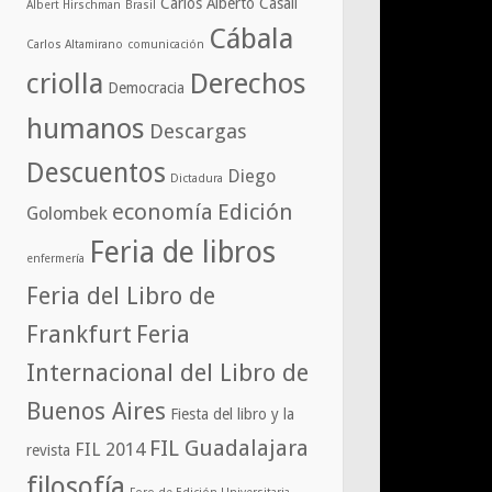
Carlos Alberto Casali
Albert Hirschman
Brasil
Cábala
Carlos Altamirano
comunicación
criolla
Derechos
Democracia
humanos
Descargas
Descuentos
Diego
Dictadura
economía
Edición
Golombek
Feria de libros
enfermería
Feria del Libro de
Frankfurt
Feria
Internacional del Libro de
Buenos Aires
Fiesta del libro y la
FIL Guadalajara
FIL 2014
revista
filosofía