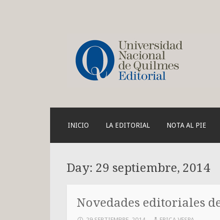
Blog de la Edit
SKIP
INICIO
LA EDITORIAL
NOTA AL PIE
TO
CONTENT
Day:
29 septiembre, 2014
Novedades editoriales d
29 SEPTIEMBRE, 2014
ERICA VESPA