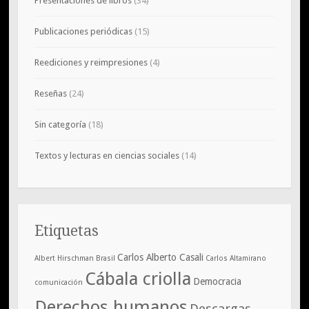
Presentaciones de libros
(34)
Publicaciones periódicas
(15)
Reediciones y reimpresiones
(4)
Reseñas
(24)
Sin categoría
(18)
Textos y lecturas en ciencias sociales
(14)
Etiquetas
Carlos Alberto Casali
Albert Hirschman
Brasil
Carlos Altamirano
Cábala criolla
Democracia
comunicación
Derechos humanos
Descargas