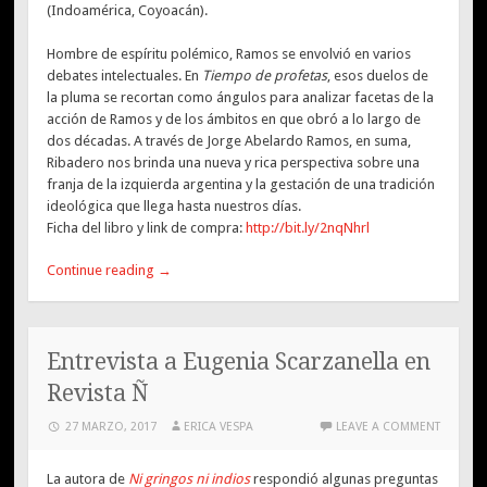
(Indoamérica, Coyoacán).
Hombre de espíritu polémico, Ramos se envolvió en varios
debates intelectuales. En
Tiempo de profetas
, esos duelos de
la pluma se recortan como ángulos para analizar facetas de la
acción de Ramos y de los ámbitos en que obró a lo largo de
dos décadas. A través de Jorge Abelardo Ramos, en suma,
Ribadero nos brinda una nueva y rica perspectiva sobre una
franja de la izquierda argentina y la gestación de una tradición
ideológica que llega hasta nuestros días.
Ficha del libro y link de compra:
http://bit.ly/2nqNhrl
Continue reading
→
Entrevista a Eugenia Scarzanella en
Revista Ñ
27 MARZO, 2017
ERICA VESPA
LEAVE A COMMENT
La autora de
Ni gringos ni indios
respondió algunas preguntas