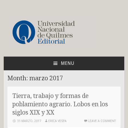
Blog de la Editorial de
la UNQ
MENU
SKIP
TO
Month:
marzo 2017
CONTENT
Tierra, trabajo y formas de
poblamiento agrario. Lobos en los
siglos XIX y XX
31 MARZO, 2017
ERICA VESPA
LEAVE A COMMENT