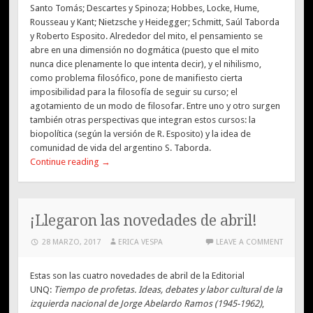
Santo Tomás; Descartes y Spinoza; Hobbes, Locke, Hume,
Rousseau y Kant; Nietzsche y Heidegger; Schmitt, Saúl Taborda
y Roberto Esposito. Alrededor del mito, el pensamiento se
abre en una dimensión no dogmática (puesto que el mito
nunca dice plenamente lo que intenta decir), y el nihilismo,
como problema filosófico, pone de manifiesto cierta
imposibilidad para la filosofía de seguir su curso; el
agotamiento de un modo de filosofar. Entre uno y otro surgen
también otras perspectivas que integran estos cursos: la
biopolítica (según la versión de R. Esposito) y la idea de
comunidad de vida del argentino S. Taborda.
Continue reading
→
¡Llegaron las novedades de abril!
28 MARZO, 2017
ERICA VESPA
LEAVE A COMMENT
Estas son las cuatro novedades de abril de la Editorial
UNQ:
Tiempo de profetas. Ideas, debates y labor cultural de la
izquierda nacional de Jorge Abelardo Ramos (1945-1962)
,