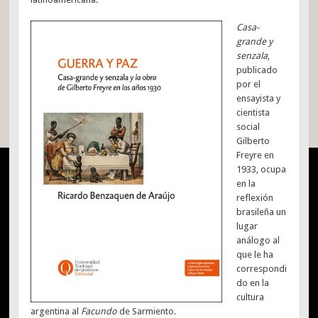
Casa-
grande y
senzala
,
publicado
por el
ensayista y
cientista
social
Gilberto
Freyre en
1933, ocupa
en la
reflexión
brasileña un
lugar
análogo al
que le ha
correspondi
do en la
cultura
argentina al
Facundo
de Sarmiento.