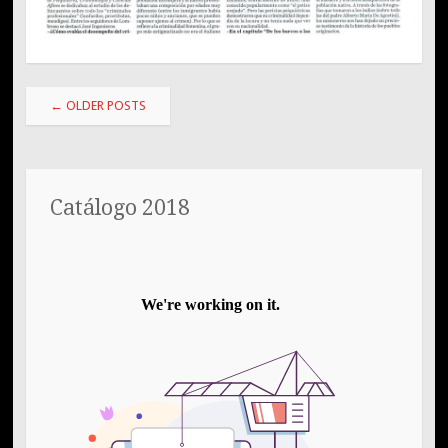
Post
←
OLDER POSTS
navigation
Catálogo 2018