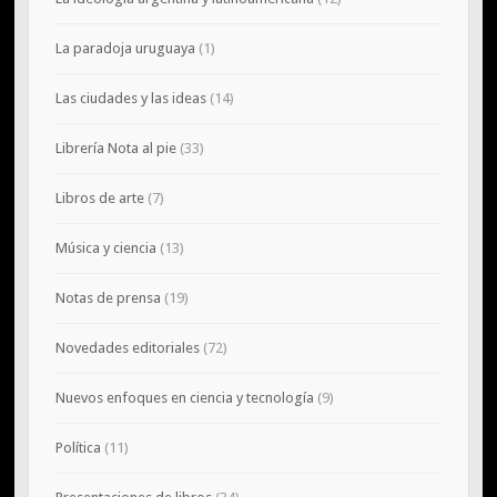
La paradoja uruguaya
(1)
Las ciudades y las ideas
(14)
Librería Nota al pie
(33)
Libros de arte
(7)
Música y ciencia
(13)
Notas de prensa
(19)
Novedades editoriales
(72)
Nuevos enfoques en ciencia y tecnología
(9)
Política
(11)