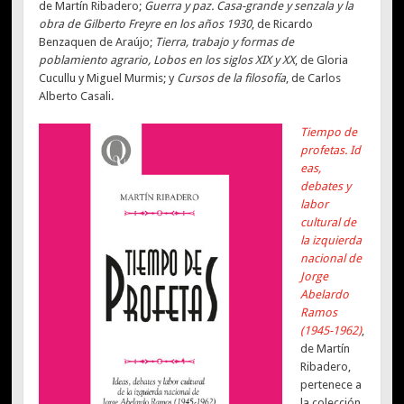
de Martín Ribadero;
Guerra y paz. Casa-grande y senzala y la
obra de Gilberto Freyre en los años 1930
, de Ricardo
Benzaquen de Araújo;
Tierra, trabajo y formas de
poblamiento agrario, Lobos en los siglos XIX y XX
, de Gloria
Cucullu y Miguel Murmis; y
Cursos de la filosofía
, de Carlos
Alberto Casali.
Tiempo de
profetas. Id
eas,
debates y
labor
cultural de
la izquierda
nacional de
Jorge
Abelardo
Ramos
(1945-1962)
,
de Martín
Ribadero,
pertenece a
la colección