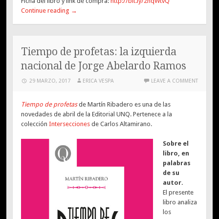
Ficha del libro y link de compra:
http://bit.ly/2nqWtvQ
Continue reading
→
Tiempo de profetas: la izquierda
nacional de Jorge Abelardo Ramos
29 MARZO, 2017
ERICA VESPA
LEAVE A COMMENT
Tiempo de profetas
de Martín Ribadero es una de las
novedades de abril de la Editorial UNQ. Pertenece a la
colección
Intersecciones
de Carlos Altamirano.
Sobre el
libro, en
palabras
de su
autor.
El presente
libro analiza
los