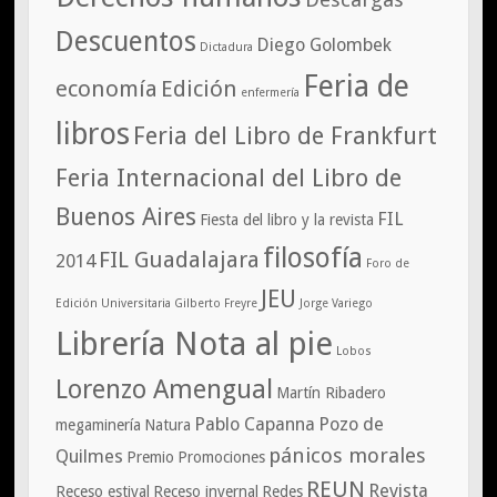
Descuentos
Diego Golombek
Dictadura
Feria de
economía
Edición
enfermería
libros
Feria del Libro de Frankfurt
Feria Internacional del Libro de
Buenos Aires
FIL
Fiesta del libro y la revista
filosofía
FIL Guadalajara
2014
Foro de
JEU
Edición Universitaria
Gilberto Freyre
Jorge Variego
Librería Nota al pie
Lobos
Lorenzo Amengual
Martín Ribadero
Pablo Capanna
Pozo de
megaminería
Natura
pánicos morales
Quilmes
Premio
Promociones
REUN
Revista
Receso estival
Receso invernal
Redes