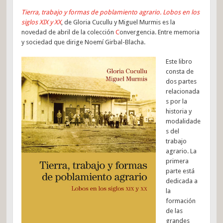
Tierra, trabajo y formas de poblamiento agrario. Lobos en los
siglos XIX y XX
, de Gloria Cucullu y Miguel Murmis es la
novedad de abril de la colección
C
onvergencia. Entre memoria
y sociedad que dirige Noemí Girbal-Blacha.
Este libro
consta de
dos partes
relacionada
s por la
historia y
modalidade
s del
trabajo
agrario. La
primera
parte está
dedicada a
la
formación
de las
grandes