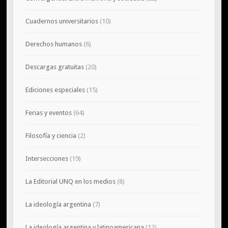
Cuadernos universitarios
(10)
Derechos humanos
(6)
Descargas gratuitas
(20)
Ediciones especiales
(15)
Ferias y eventos
(64)
Filosofía y ciencia
(2)
Intersecciones
(19)
La Editorial UNQ en los medios
(8)
La ideología argentina
(7)
La ideología argentina y latinoamericana
(12)