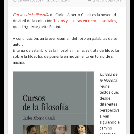
29 MARZO, 2017
ERICA VESPA
LEAVE A COMMENT
Cursos de la filosofía
de Carlos Alberto Casali es la novedad
de abril de la colección
Textos y lecturas en ciencias sociales
,
que dirige Margarita Pierini.
A continuación, un breve resumen del libro en palabras de su
autor.
El tema de este libro es la filosofía misma: se trata de filosofar
sobre la filosofía, de ponerla en movimiento en torno de sí
misma.
Cursos de
la filosofía
reúne
textos que,
desde
diferentes
perspectiva
s, van
siguiendo el
camino