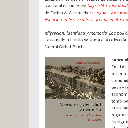
Nacional de Quilmes:
Migración, identidad
de Carina A. Cassanello;
Lenguaje y educac
Espacio público y cultura urbana en Bueno
Migración, identidad y memoria. Los bolivi
Cassanello. El título se suma a la colecci
Noemí Girbal-Blacha.
Sobre el
En el de
reciente
comunida
peso y l
económic
tanto pa
articula
regiones
inmigrac