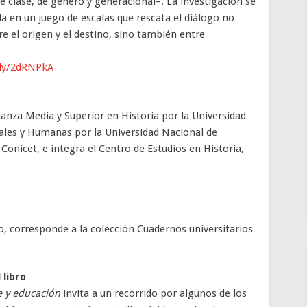
de clase, de género y generacional–. La investigación se
la en un juego de escalas que rescata el diálogo no
re el origen y el destino, sino también entre
.ly/2dRNPkA
anza Media y Superior en Historia por la Universidad
iales y Humanas por la Universidad Nacional de
Conicet, e integra el Centro de Estudios en Historia,
o, corresponde a la colección Cuadernos universitarios
 libro
 y educación
invita a un recorrido por algunos de los