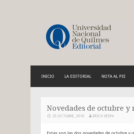
Blog de la Edit
SKIP
INICIO
LA EDITORIAL
NOTA AL PIE
TO
CONTENT
Novedades de octubre y
25 OCTUBRE, 2016
ERICA VESPA
Estas son las dos novedades de octubre y u