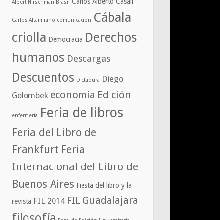
Carlos Alberto Casali
Albert Hirschman
Brasil
Cábala
Carlos Altamirano
comunicación
criolla
Derechos
Democracia
humanos
Descargas
Descuentos
Diego
Dictadura
economía
Edición
Golombek
Feria de libros
enfermería
Feria del Libro de
Frankfurt
Feria
Internacional del Libro de
Buenos Aires
Fiesta del libro y la
FIL Guadalajara
FIL 2014
revista
filosofía