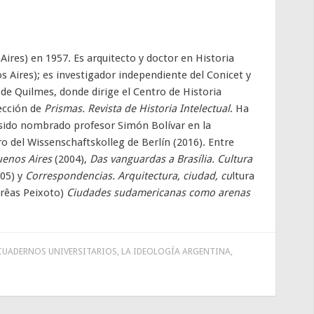
ires) en 1957. Es arquitecto y doctor en Historia
s Aires); es investigador independiente del Conicet y
 de Quilmes, donde dirige el Centro de Historia
rección de
Prismas. Revista de Historia Intelectual
. Ha
sido nombrado profesor Simón Bolívar en la
 del Wissenschaftskolleg de Berlín (2016). Entre
uenos Aires
(2004),
Das vanguardas a Brasília. Cultura
05) y
Correspondencias. Arquitectura, ciudad, cu
ltura
Arêas Peixoto)
Ciudades sudamericanas como arenas
CUADERNOS UNIVERSITARIOS
,
LA IDEOLOGÍA ARGENTINA
,