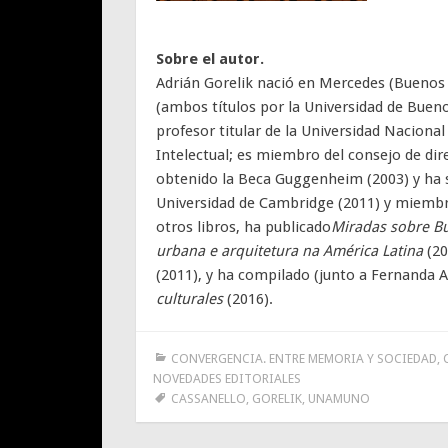
Sobre el autor.
Adrián Gorelik nació en Mercedes (Buenos A
(ambos títulos por la Universidad de Bueno
profesor titular de la Universidad Nacional
Intelectual; es miembro del consejo de di
obtenido la Beca Guggenheim (2003) y ha 
Universidad de Cambridge (2011) y miembro
otros libros, ha publicado
Miradas sobre B
urbana e arquitetura na América Latina
(20
(2011), y ha compilado (junto a Fernanda 
culturales
(2016).
CONVERGENCIA. ENTRE MEMORIA Y SOCIEDAD
,
NOVEDADES EDITORIALES
CASSANELLO
,
GORELIK
,
UNAMUNO