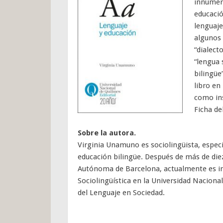
innumera
educació
lenguaje
algunos 
“dialecto
“lengua 
bilingüe
libro en
como ins
Ficha de
Sobre la autora.
Virginia Unamuno es sociolingüista, especia
educación bilingüe. Después de más de diez
Autónoma de Barcelona, actualmente es in
Sociolingüística en la Universidad Naciona
del Lenguaje en Sociedad.