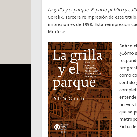
La grilla y el parque. Espacio público y c
Gorelik. Tercera reimpresión de este título
impresión es de 1998. Esta reimpresión cu
Morfese.
Sobre el
¿Cómo se
responde
progresi
como con
sentido 
completo
entender
nuevos t
que se p
metropol
Ficha de