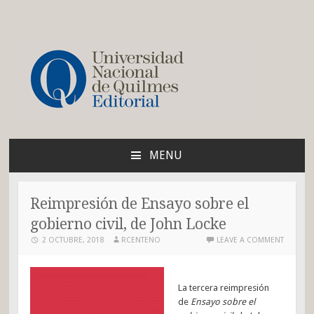
Blog de la Editorial de
la UNQ
MENU
SKIP
TO
CONTENT
Reimpresión de Ensayo sobre el
gobierno civil, de John Locke
2 OCTUBRE, 2018
RCENTENO
LEAVE A COMMENT
La tercera reimpresión
de
Ensayo sobre el