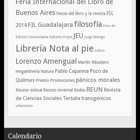
Feria Internacional del Libro de
Buenos Aires
FIL
Fiesta del libro y la revista
filosofía
FIL Guadalajara
2014
Foro de
JEU
Edición Universitaria
Gilberto Freyre
Jorge Variego
Librería Nota al pie
Lobos
Lorenzo Amengual
Martín Ribadero
Pablo Capanna
Pozo de
megaminería
Natura
pánicos morales
Quilmes
Premio
Promociones
REUN
Revista
Receso estival
Receso invernal
Redes
de Ciencias Sociales
Tertulia
transgénicos
urbanismo
Calendario