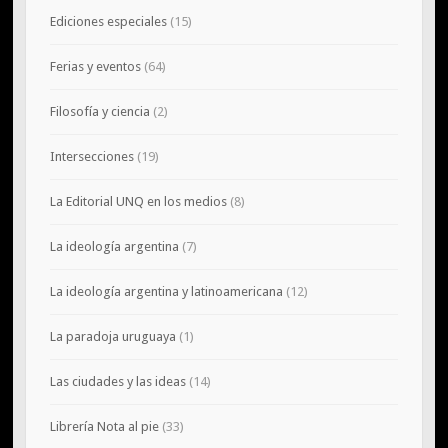
Ediciones especiales
(15)
Ferias y eventos
(64)
Filosofía y ciencia
(2)
Intersecciones
(19)
La Editorial UNQ en los medios
(8)
La ideología argentina
(7)
La ideología argentina y latinoamericana
(12)
La paradoja uruguaya
(1)
Las ciudades y las ideas
(14)
Librería Nota al pie
(33)