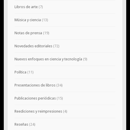
Libros de arte
(7)
Música y ciencia
(13)
Notas de prensa
(19)
Novedades editoriales
(72)
Nuevos enfoques en ciencia y tecnología
(9)
Política
(11)
Presentaciones de libros
(34)
Publicaciones periódicas
(15)
Reediciones y reimpresiones
(4)
Reseñas
(24)