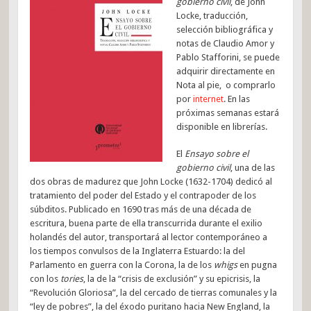
gobierno civil
, de John
Locke, traducción,
selección bibliográfica y
notas de Claudio Amor y
Pablo Stafforini, se puede
adquirir directamente en
Nota al pie, o comprarlo
por
internet
. En las
próximas semanas estará
disponible en librerías.
El
Ensayo sobre el
gobierno civil
, una de las
dos obras de madurez que John Locke (1632-1704) dedicó al
tratamiento del poder del Estado y el contrapoder de los
súbditos. Publicado en 1690 tras más de una década de
escritura, buena parte de ella transcurrida durante el exilio
holandés del autor, transportará al lector contemporáneo a
los tiempos convulsos de la Inglaterra Estuardo: la del
Parlamento en guerra con la Corona, la de los
whigs
en pugna
con los
tories
, la de la “crisis de exclusión” y su epicrisis, la
“Revolución Gloriosa”, la del cercado de tierras comunales y la
“ley de pobres”, la del éxodo puritano hacia New England, la