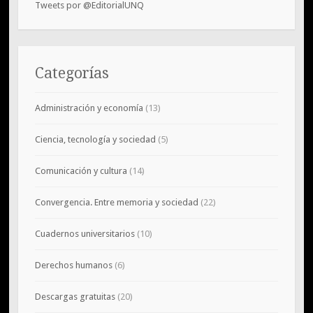
Tweets por @EditorialUNQ
Categorías
Administración y economía
(13)
Ciencia, tecnología y sociedad
(5)
Comunicación y cultura
(14)
Convergencia. Entre memoria y sociedad
(22)
Cuadernos universitarios
(10)
Derechos humanos
(6)
Descargas gratuitas
(20)