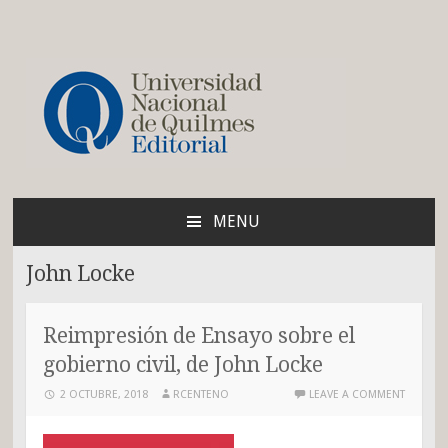
Blog de la Editorial de
la UNQ
MENU
SKIP
TO
John Locke
CONTENT
Reimpresión de Ensayo sobre el
gobierno civil, de John Locke
2 OCTUBRE, 2018
RCENTENO
LEAVE A COMMENT