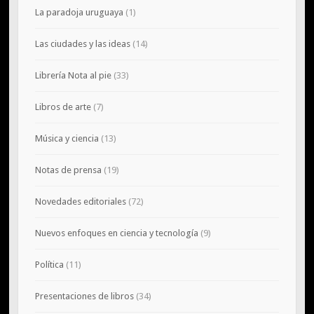
La paradoja uruguaya
(1)
Las ciudades y las ideas
(14)
Librería Nota al pie
(33)
Libros de arte
(7)
Música y ciencia
(13)
Notas de prensa
(19)
Novedades editoriales
(72)
Nuevos enfoques en ciencia y tecnología
(9)
Política
(11)
Presentaciones de libros
(34)