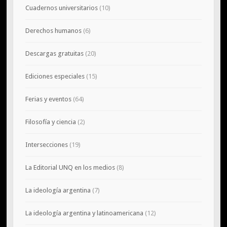
Cuadernos universitarios
(10)
Derechos humanos
(6)
Descargas gratuitas
(20)
Ediciones especiales
(15)
Ferias y eventos
(64)
Filosofía y ciencia
(2)
Intersecciones
(19)
La Editorial UNQ en los medios
(8)
La ideología argentina
(7)
La ideología argentina y latinoamericana
(12)