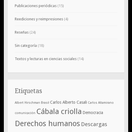
Publicaciones periódicas
(15)
Reediciones y reimpresiones
(4)
Reseñas
(24)
Sin categoría
(18)
Textos y lecturas en ciencias sociales
(14)
Etiquetas
Carlos Alberto Casali
Albert Hirschman
Brasil
Carlos Altamirano
Cábala criolla
Democracia
comunicación
Derechos humanos
Descargas