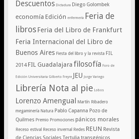
Descuentos
Diego Golombek
Dictadura
Feria de
economía
Edición
enfermería
libros
Feria del Libro de Frankfurt
Feria Internacional del Libro de
Buenos Aires
FIL
Fiesta del libro y la revista
filosofía
FIL Guadalajara
2014
Foro de
JEU
Edición Universitaria
Gilberto Freyre
Jorge Variego
Librería Nota al pie
Lobos
Lorenzo Amengual
Martín Ribadero
Pablo Capanna
Pozo de
megaminería
Natura
pánicos morales
Quilmes
Premio
Promociones
REUN
Revista
Receso estival
Receso invernal
Redes
de Ciencias Sociales
Tertulia
transgénicos