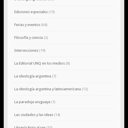
Ediciones especiales
(15)
Ferias y eventos
(64)
Filosofía y ciencia
(2)
Intersecciones
(19)
La Editorial UNQ en los medios
(8)
La ideología argentina
(7)
La ideología argentina y latinoamericana
(12)
La paradoja uruguaya
(1)
Las ciudades y las ideas
(14)
Librería Nota al pie
(33)