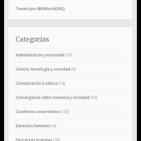
Tweets por @EditorialUNQ
Categorías
Administración y economía
(13)
Ciencia, tecnología y sociedad
(5)
Comunicación y cultura
(14)
Convergencia. Entre memoria y sociedad
(22)
Cuadernos universitarios
(10)
Derechos humanos
(6)
Descargas gratuitas
(20)