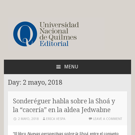
Blog de la Editorial de
la UNQ
MENU
SKIP
TO
Day:
2 mayo, 2018
CONTENT
Sonderéguer habla sobre la Shoá y
la “cacería” en la aldea Jedwabne
2 MAYO, 2018
ERICA VESPA
LEAVE A COMMENT
“El libro
Nuevas perspectivas sobre la Shoá
, entre el conjunto