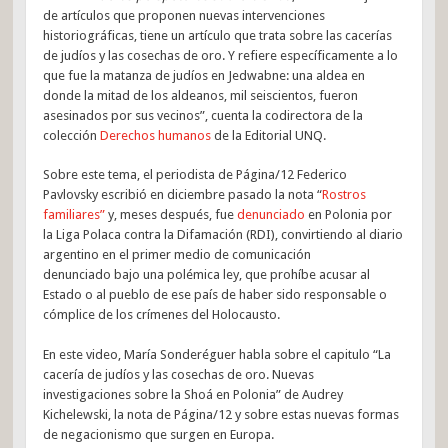
de artículos que proponen nuevas intervenciones
historiográficas, tiene un artículo que trata sobre las cacerías
de judíos y las cosechas de oro. Y refiere específicamente a lo
que fue la matanza de judíos en Jedwabne: una aldea en
donde la mitad de los aldeanos, mil seiscientos, fueron
asesinados por sus vecinos”, cuenta la codirectora de la
colección
Derechos humanos
de la Editorial UNQ.
Sobre este tema, el periodista de Página/12 Federico
Pavlovsky escribió en diciembre pasado la nota “
Rostros
familiares”
y, meses después, fue
denunciado
en Polonia por
la Liga Polaca contra la Difamación (RDI), convirtiendo al diario
argentino en el primer medio de comunicación
denunciado bajo una polémica ley, que prohíbe acusar al
Estado o al pueblo de ese país de haber sido responsable o
cómplice de los crímenes del Holocausto.
En este video, María Sonderéguer habla sobre el capitulo “La
cacería de judíos y las cosechas de oro. Nuevas
investigaciones sobre la Shoá en Polonia” de Audrey
Kichelewski, la nota de Página/12 y sobre estas nuevas formas
de negacionismo que surgen en Europa.