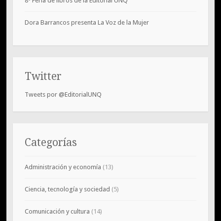
8ª Feria de libros de la Editorial UNQ
Dora Barrancos presenta La Voz de la Mujer
Twitter
Tweets por @EditorialUNQ
Categorías
Administración y economía
(13)
Ciencia, tecnología y sociedad
(5)
Comunicación y cultura
(14)