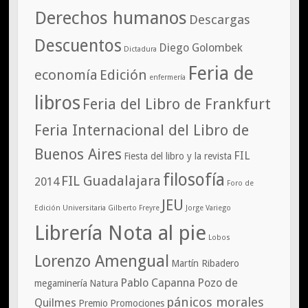
Derechos humanos
Descargas
Descuentos
Diego Golombek
Dictadura
Feria de
economía
Edición
enfermería
libros
Feria del Libro de Frankfurt
Feria Internacional del Libro de
Buenos Aires
FIL
Fiesta del libro y la revista
filosofía
FIL Guadalajara
2014
Foro de
JEU
Edición Universitaria
Gilberto Freyre
Jorge Variego
Librería Nota al pie
Lobos
Lorenzo Amengual
Martín Ribadero
Pablo Capanna
Pozo de
megaminería
Natura
pánicos morales
Quilmes
Premio
Promociones