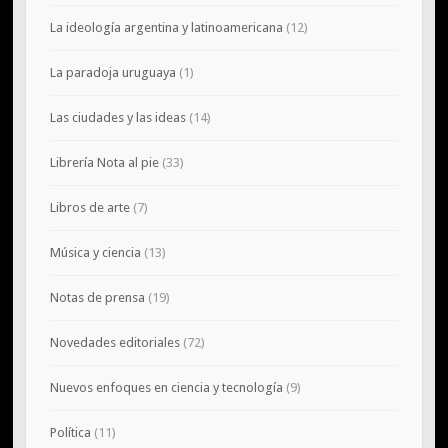
La ideología argentina y latinoamericana
(12)
La paradoja uruguaya
(1)
Las ciudades y las ideas
(14)
Librería Nota al pie
(33)
Libros de arte
(7)
Música y ciencia
(13)
Notas de prensa
(19)
Novedades editoriales
(72)
Nuevos enfoques en ciencia y tecnología
(9)
Política
(11)