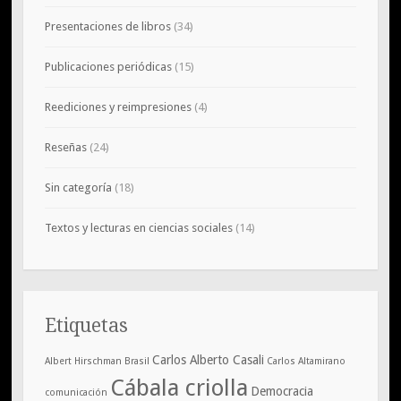
Presentaciones de libros
(34)
Publicaciones periódicas
(15)
Reediciones y reimpresiones
(4)
Reseñas
(24)
Sin categoría
(18)
Textos y lecturas en ciencias sociales
(14)
Etiquetas
Carlos Alberto Casali
Albert Hirschman
Brasil
Carlos Altamirano
Cábala criolla
Democracia
comunicación