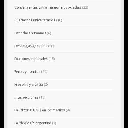
Convergencia. Entre memoria y sociedad
(22)
Cuadernos universitarios
(10)
Derechos humanos
(6)
Descargas gratuitas
(20)
Ediciones especiales
(15)
Ferias y eventos
(64)
Filosofía y ciencia
(2)
Intersecciones
(19)
La Editorial UNQ en los medios
(8)
La ideología argentina
(7)