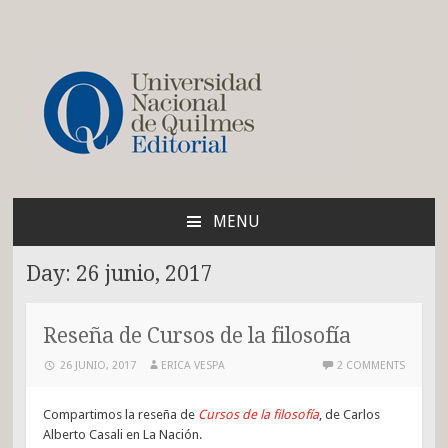
Blog de la Editorial de
la UNQ
MENU
SKIP
TO
Day:
26 junio, 2017
CONTENT
Reseña de Cursos de la filosofía
26 JUNIO, 2017
ERICA VESPA
2 COMMENTS
Compartimos la reseña de
Cursos de la filosofía
, de Carlos
Alberto Casali en La Nación.