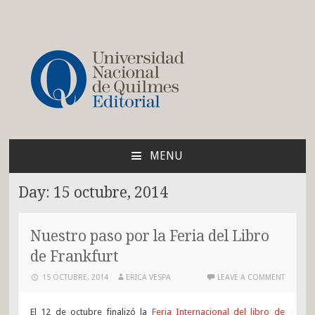
Blog de la Editorial de
la UNQ
MENU
SKIP
TO
Day:
15 octubre, 2014
CONTENT
Nuestro paso por la Feria del Libro
de Frankfurt
15 OCTUBRE, 2014
ERICA VESPA
LEAVE A COMMENT
El 12 de octubre finalizó la
Feria Internacional del libro de