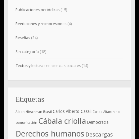
Publicaciones periódicas
(15)
Reediciones y reimpresiones
(4)
Reseñas
(24)
Sin categoría
(18)
Textos y lecturas en ciencias sociales
(14)
Etiquetas
Carlos Alberto Casali
Albert Hirschman
Brasil
Carlos Altamirano
Cábala criolla
Democracia
comunicación
Derechos humanos
Descargas