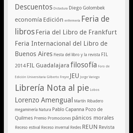
Descuentos
Diego Golombek
Dictadura
Feria de
economía
Edición
enfermería
libros
Feria del Libro de Frankfurt
Feria Internacional del Libro de
Buenos Aires
FIL
Fiesta del libro y la revista
filosofía
FIL Guadalajara
2014
Foro de
JEU
Edición Universitaria
Gilberto Freyre
Jorge Variego
Librería Nota al pie
Lobos
Lorenzo Amengual
Martín Ribadero
Pablo Capanna
Pozo de
megaminería
Natura
pánicos morales
Quilmes
Premio
Promociones
REUN
Revista
Receso estival
Receso invernal
Redes