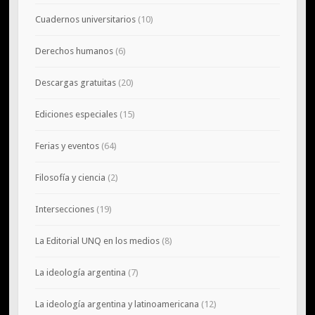
Cuadernos universitarios
(10)
Derechos humanos
(6)
Descargas gratuitas
(20)
Ediciones especiales
(15)
Ferias y eventos
(64)
Filosofía y ciencia
(2)
Intersecciones
(19)
La Editorial UNQ en los medios
(8)
La ideología argentina
(7)
La ideología argentina y latinoamericana
(12)