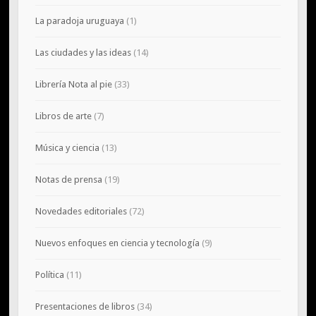
La paradoja uruguaya
(1)
Las ciudades y las ideas
(14)
Librería Nota al pie
(33)
Libros de arte
(7)
Música y ciencia
(13)
Notas de prensa
(19)
Novedades editoriales
(72)
Nuevos enfoques en ciencia y tecnología
(9)
Política
(11)
Presentaciones de libros
(34)