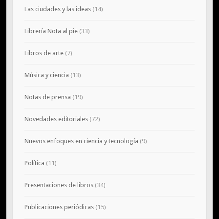
Las ciudades y las ideas
(14)
Librería Nota al pie
(33)
Libros de arte
(7)
Música y ciencia
(13)
Notas de prensa
(19)
Novedades editoriales
(72)
Nuevos enfoques en ciencia y tecnología
(9)
Política
(11)
Presentaciones de libros
(34)
Publicaciones periódicas
(15)