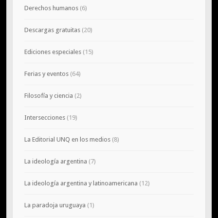
Derechos humanos
(6)
Descargas gratuitas
(20)
Ediciones especiales
(15)
Ferias y eventos
(64)
Filosofía y ciencia
(2)
Intersecciones
(19)
La Editorial UNQ en los medios
(8)
La ideología argentina
(7)
La ideología argentina y latinoamericana
(12)
La paradoja uruguaya
(1)