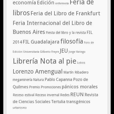
Feria de
economía
Edición
enfermería
libros
Feria del Libro de Frankfurt
Feria Internacional del Libro de
Buenos Aires
FIL
Fiesta del libro y la revista
filosofía
FIL Guadalajara
2014
Foro de
JEU
Edición Universitaria
Gilberto Freyre
Jorge Variego
Librería Nota al pie
Lobos
Lorenzo Amengual
Martín Ribadero
Pablo Capanna
Pozo de
megaminería
Natura
pánicos morales
Quilmes
Premio
Promociones
REUN
Revista
Receso estival
Receso invernal
Redes
de Ciencias Sociales
Tertulia
transgénicos
urbanismo