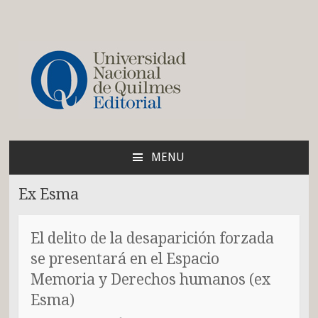
Blog de la Editorial de
la UNQ
MENU
SKIP
TO
Ex Esma
CONTENT
El delito de la desaparición forzada
se presentará en el Espacio
Memoria y Derechos humanos (ex
Esma)