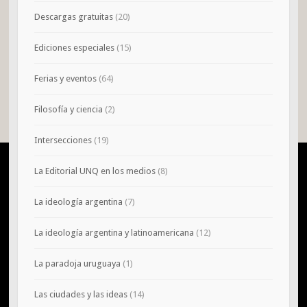
Descargas gratuitas
(20)
Ediciones especiales
(15)
Ferias y eventos
(64)
Filosofía y ciencia
(2)
Intersecciones
(19)
La Editorial UNQ en los medios
(8)
La ideología argentina
(7)
La ideología argentina y latinoamericana
(12)
La paradoja uruguaya
(1)
Las ciudades y las ideas
(14)