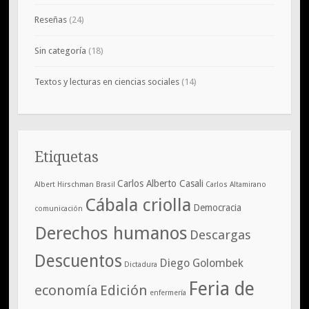
Reseñas
(24)
Sin categoría
(18)
Textos y lecturas en ciencias sociales
(14)
Etiquetas
Carlos Alberto Casali
Albert Hirschman
Brasil
Carlos Altamirano
Cábala criolla
Democracia
comunicación
Derechos humanos
Descargas
Descuentos
Diego Golombek
Dictadura
Feria de
economía
Edición
enfermería