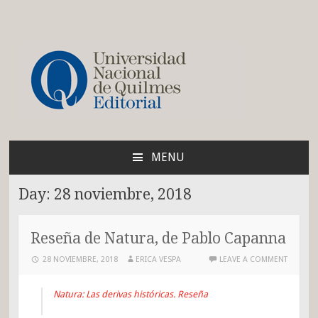
Blog de la Editorial de
la UNQ
MENU
SKIP
TO
Day:
28 noviembre, 2018
CONTENT
Reseña de Natura, de Pablo Capanna
28 NOVIEMBRE, 2018
ERICA VESPA
LEAVE A COMMENT
Natura: Las derivas históricas. Reseña