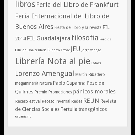
libros
Feria del Libro de Frankfurt
Feria Internacional del Libro de
Buenos Aires
FIL
Fiesta del libro y la revista
filosofía
FIL Guadalajara
2014
Foro de
JEU
Edición Universitaria
Gilberto Freyre
Jorge Variego
Librería Nota al pie
Lobos
Lorenzo Amengual
Martín Ribadero
Pablo Capanna
Pozo de
megaminería
Natura
pánicos morales
Quilmes
Premio
Promociones
REUN
Revista
Receso estival
Receso invernal
Redes
de Ciencias Sociales
Tertulia
transgénicos
urbanismo