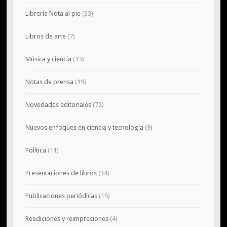
Librería Nota al pie
(33)
Libros de arte
(7)
Música y ciencia
(13)
Notas de prensa
(19)
Novedades editoriales
(72)
Nuevos enfoques en ciencia y tecnología
(9)
Política
(11)
Presentaciones de libros
(34)
Publicaciones periódicas
(15)
Reediciones y reimpresiones
(4)