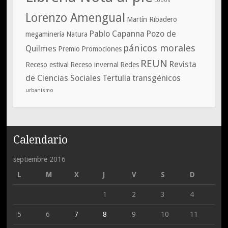
Lobos
Lorenzo Amengual
Martín Ribadero
Pablo Capanna
Pozo de
megaminería
Natura
pánicos morales
Quilmes
Premio
Promociones
REUN
Revista
Receso estival
Receso invernal
Redes
de Ciencias Sociales
Tertulia
transgénicos
urbanismo
Calendario
septiembre 2016
L
M
X
J
V
S
D
1
2
3
4
5
6
7
8
9
10
11