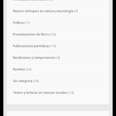
Nuevos enfoques en ciencia y tecnología
(9)
Política
(11)
Presentaciones de libros
(34)
Publicaciones periódicas
(15)
Reediciones y reimpresiones
(4)
Reseñas
(24)
Sin categoría
(18)
Textos y lecturas en ciencias sociales
(14)