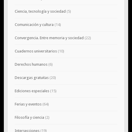
Ciencia, tecnología y sociedad
(5)
Comunicación y cultura
(14)
Convergencia. Entre memoria y sociedad
(22)
Cuadernos universitarios
(10)
Derechos humanos
(6)
Descargas gratuitas
(20)
Ediciones especiales
(15)
Ferias y eventos
(64)
Filosofía y ciencia
(2)
Intersecciones
(19)