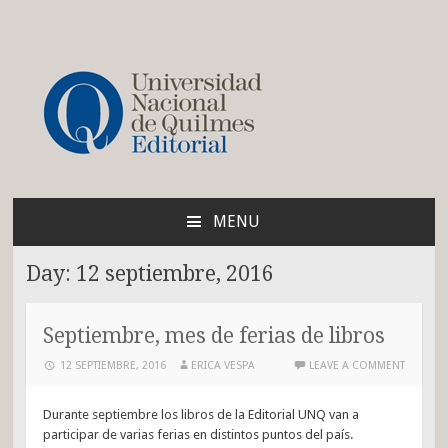
Blog de la Editorial de
la UNQ
MENU
SKIP
TO
Day:
12 septiembre, 2016
CONTENT
Septiembre, mes de ferias de libros
12 SEPTIEMBRE, 2016
ERICA VESPA
LEAVE A COMMENT
Durante septiembre los libros de la Editorial UNQ van a
participar de varias ferias en distintos puntos del país.