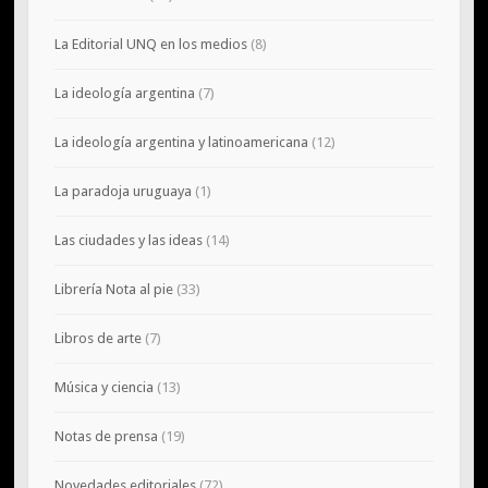
La Editorial UNQ en los medios
(8)
La ideología argentina
(7)
La ideología argentina y latinoamericana
(12)
La paradoja uruguaya
(1)
Las ciudades y las ideas
(14)
Librería Nota al pie
(33)
Libros de arte
(7)
Música y ciencia
(13)
Notas de prensa
(19)
Novedades editoriales
(72)