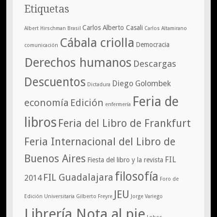
Etiquetas
Carlos Alberto Casali
Albert Hirschman
Brasil
Carlos Altamirano
Cábala criolla
Democracia
comunicación
Derechos humanos
Descargas
Descuentos
Diego Golombek
Dictadura
Feria de
economía
Edición
enfermería
libros
Feria del Libro de Frankfurt
Feria Internacional del Libro de
Buenos Aires
FIL
Fiesta del libro y la revista
filosofía
FIL Guadalajara
2014
Foro de
JEU
Edición Universitaria
Gilberto Freyre
Jorge Variego
Librería Nota al pie