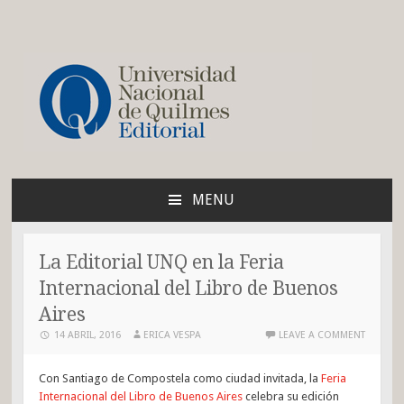
Blog de la Editorial de
la UNQ
MENU
SKIP
TO
CONTENT
La Editorial UNQ en la Feria
Internacional del Libro de Buenos
Aires
14 ABRIL, 2016
ERICA VESPA
LEAVE A COMMENT
Con Santiago de Compostela como ciudad invitada, la
Feria
Internacional del Libro de Buenos Aires
celebra su edición