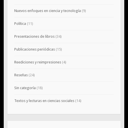
Nuevos enfoques en ciencia y tecnología
(9)
Política
(11)
Presentaciones de libros
(34)
Publicaciones periódicas
(15)
Reediciones y reimpresiones
(4)
Reseñas
(24)
Sin categoría
(18)
Textos y lecturas en ciencias sociales
(14)