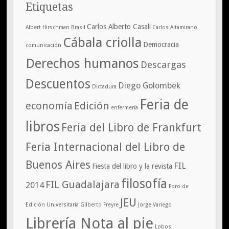
Etiquetas
Carlos Alberto Casali
Albert Hirschman
Brasil
Carlos Altamirano
Cábala criolla
Democracia
comunicación
Derechos humanos
Descargas
Descuentos
Diego Golombek
Dictadura
Feria de
economía
Edición
enfermería
libros
Feria del Libro de Frankfurt
Feria Internacional del Libro de
Buenos Aires
FIL
Fiesta del libro y la revista
filosofía
FIL Guadalajara
2014
Foro de
JEU
Edición Universitaria
Gilberto Freyre
Jorge Variego
Librería Nota al pie
Lobos