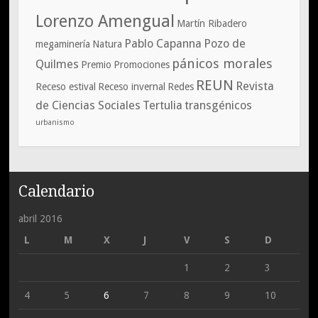
Lorenzo Amengual
Martín Ribadero
Pablo Capanna
Pozo de
megaminería
Natura
pánicos morales
Quilmes
Premio
Promociones
REUN
Revista
Receso estival
Receso invernal
Redes
de Ciencias Sociales
Tertulia
transgénicos
urbanismo
Calendario
abril 2016
L
M
X
J
V
S
D
1
2
3
4
5
6
7
8
9
10