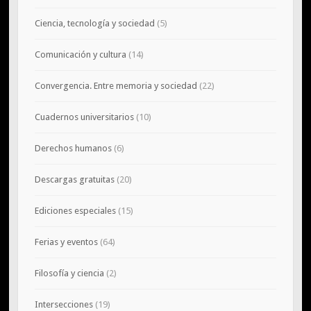
Ciencia, tecnología y sociedad
(5)
Comunicación y cultura
(14)
Convergencia. Entre memoria y sociedad
(22)
Cuadernos universitarios
(10)
Derechos humanos
(6)
Descargas gratuitas
(20)
Ediciones especiales
(15)
Ferias y eventos
(64)
Filosofía y ciencia
(2)
Intersecciones
(19)