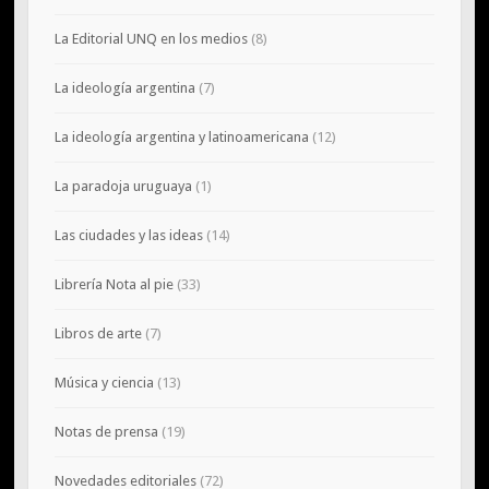
La Editorial UNQ en los medios
(8)
La ideología argentina
(7)
La ideología argentina y latinoamericana
(12)
La paradoja uruguaya
(1)
Las ciudades y las ideas
(14)
Librería Nota al pie
(33)
Libros de arte
(7)
Música y ciencia
(13)
Notas de prensa
(19)
Novedades editoriales
(72)