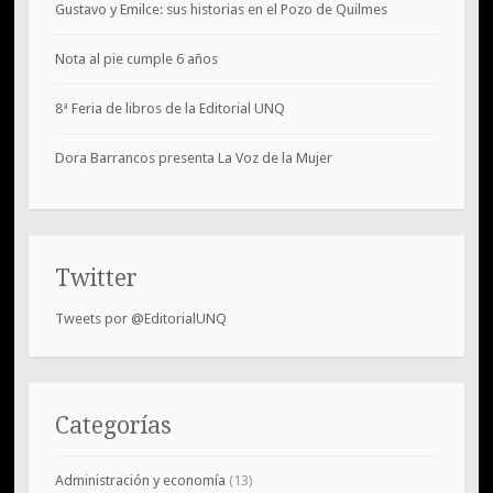
Gustavo y Emilce: sus historias en el Pozo de Quilmes
Nota al pie cumple 6 años
8ª Feria de libros de la Editorial UNQ
Dora Barrancos presenta La Voz de la Mujer
Twitter
Tweets por @EditorialUNQ
Categorías
Administración y economía
(13)