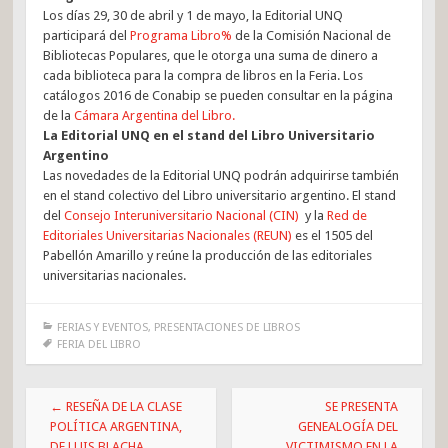
Los días 29, 30 de abril y 1 de mayo, la Editorial UNQ
participará del
Programa Libro%
de la Comisión Nacional de
Bibliotecas Populares, que le otorga una suma de dinero a
cada biblioteca para la compra de libros en la Feria. Los
catálogos 2016 de Conabip se pueden consultar en la página
de la
Cámara Argentina del Libro.
La Editorial UNQ en el stand del Libro Universitario
Argentino
Las novedades de la Editorial UNQ podrán adquirirse también
en el stand colectivo del Libro universitario argentino. El stand
del
Consejo Interuniversitario Nacional (CIN)
y la
Red de
Editoriales Universitarias Nacionales (REUN)
es el 1505 del
Pabellón Amarillo y reúne la producción de las editoriales
universitarias nacionales.
FERIAS Y EVENTOS
,
PRESENTACIONES DE LIBROS
FERIA DEL LIBRO
Post
←
RESEÑA DE LA CLASE
SE PRESENTA
navigation
POLÍTICA ARGENTINA,
GENEALOGÍA DEL
DE LUIS BLACHA
VICTIMISMO EN LA