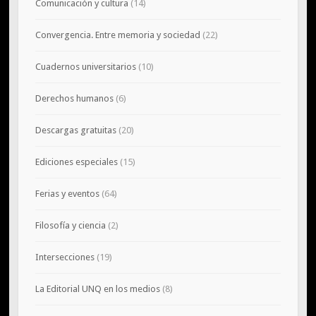
Comunicación y cultura
(14)
Convergencia. Entre memoria y sociedad
(22)
Cuadernos universitarios
(10)
Derechos humanos
(6)
Descargas gratuitas
(20)
Ediciones especiales
(15)
Ferias y eventos
(64)
Filosofía y ciencia
(2)
Intersecciones
(19)
La Editorial UNQ en los medios
(8)