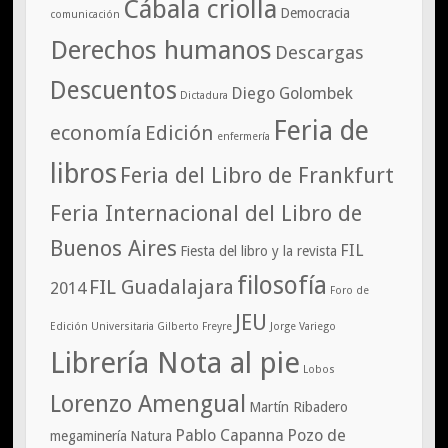
Cábala criolla
Democracia
comunicación
Derechos humanos
Descargas
Descuentos
Diego Golombek
Dictadura
Feria de
economía
Edición
enfermería
libros
Feria del Libro de Frankfurt
Feria Internacional del Libro de
Buenos Aires
FIL
Fiesta del libro y la revista
filosofía
FIL Guadalajara
2014
Foro de
JEU
Edición Universitaria
Gilberto Freyre
Jorge Variego
Librería Nota al pie
Lobos
Lorenzo Amengual
Martín Ribadero
Pablo Capanna
Pozo de
megaminería
Natura