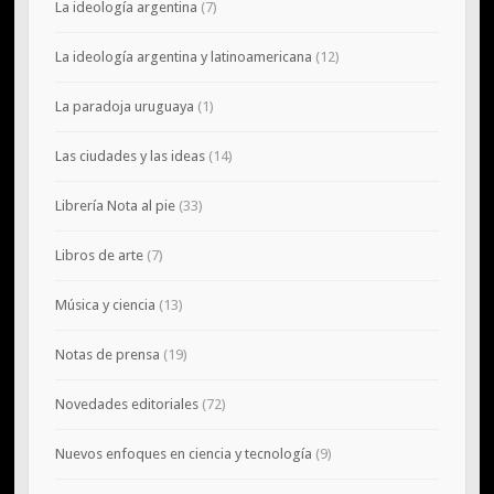
La ideología argentina
(7)
La ideología argentina y latinoamericana
(12)
La paradoja uruguaya
(1)
Las ciudades y las ideas
(14)
Librería Nota al pie
(33)
Libros de arte
(7)
Música y ciencia
(13)
Notas de prensa
(19)
Novedades editoriales
(72)
Nuevos enfoques en ciencia y tecnología
(9)