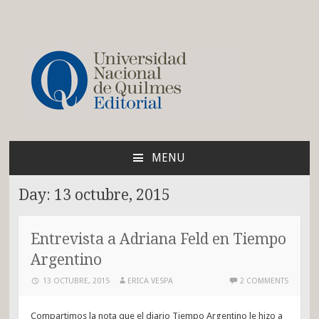
Blog de la Editorial de
la UNQ
MENU
SKIP
TO
Day:
13 octubre, 2015
CONTENT
Entrevista a Adriana Feld en Tiempo
Argentino
13 OCTUBRE, 2015
ERICA VESPA
2 COMMENTS
Compartimos la nota que el diario Tiempo Argentino le hizo a