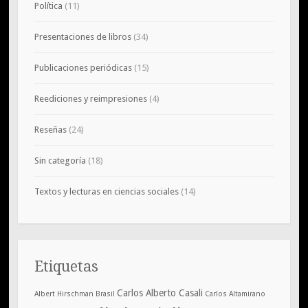
Política
(11)
Presentaciones de libros
(34)
Publicaciones periódicas
(15)
Reediciones y reimpresiones
(4)
Reseñas
(24)
Sin categoría
(18)
Textos y lecturas en ciencias sociales
(14)
Etiquetas
Carlos Alberto Casali
Albert Hirschman
Brasil
Carlos Altamirano