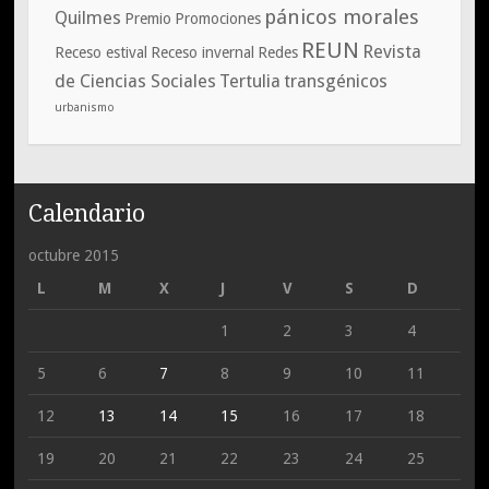
pánicos morales
Quilmes
Premio
Promociones
REUN
Revista
Receso estival
Receso invernal
Redes
de Ciencias Sociales
Tertulia
transgénicos
urbanismo
Calendario
octubre 2015
L
M
X
J
V
S
D
1
2
3
4
5
6
7
8
9
10
11
12
13
14
15
16
17
18
19
20
21
22
23
24
25