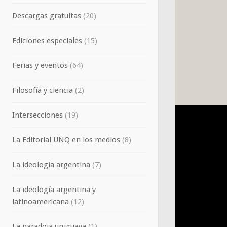
Descargas gratuitas
(20)
Ediciones especiales
(15)
Ferias y eventos
(64)
Filosofía y ciencia
(2)
Intersecciones
(19)
La Editorial UNQ en los medios
(8)
La ideología argentina
(7)
La ideología argentina y
latinoamericana
(12)
La paradoja uruguaya
(1)