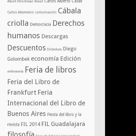
Carlos Alberto Casali
Albert Hirschman
Brasil
Cábala
Carlos Altamirano
comunicación
criolla
Derechos
Democracia
humanos
Descargas
Descuentos
Diego
Dictadura
economía
Edición
Golombek
Feria de libros
enfermería
Feria del Libro de
Frankfurt
Feria
Internacional del Libro de
Buenos Aires
Fiesta del libro y la
FIL Guadalajara
FIL 2014
revista
filosofía