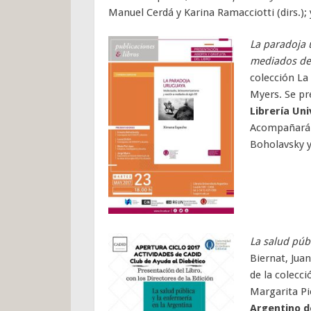
Manuel Cerdá y Karina Ramacciotti (dirs.);
La paradoja 
mediados del
colección La
Myers. Se pr
Librería Uni
Acompañarán 
Boholavsky y
La salud públ
Biernat, Juan
de la colecci
Margarita Pie
Argentino d