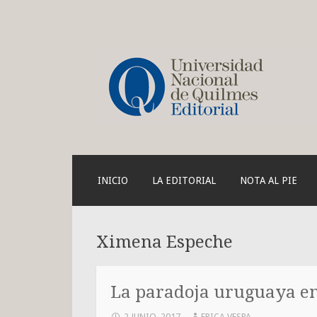
Blog de la Edit
SKIP
INICIO
LA EDITORIAL
NOTA AL PIE
TO
CONTENT
Ximena Espeche
La paradoja uruguaya e
2 JUNIO, 2017
ERICA VESPA