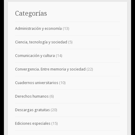
Categorías
Administración y economía
(13)
Ciencia, tecnología y sociedad
(5)
Comunicación y cultura
(14)
Convergencia. Entre memoria y sociedad
(22)
Cuadernos universitarios
(10)
Derechos humanos
(6)
Descargas gratuitas
(20)
Ediciones especiales
(15)