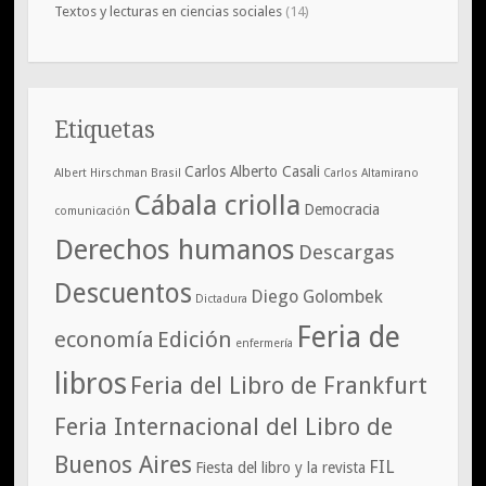
Textos y lecturas en ciencias sociales
(14)
Etiquetas
Carlos Alberto Casali
Albert Hirschman
Brasil
Carlos Altamirano
Cábala criolla
Democracia
comunicación
Derechos humanos
Descargas
Descuentos
Diego Golombek
Dictadura
Feria de
economía
Edición
enfermería
libros
Feria del Libro de Frankfurt
Feria Internacional del Libro de
Buenos Aires
FIL
Fiesta del libro y la revista