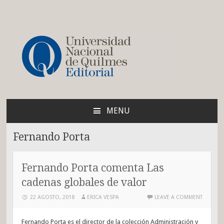
Blog de la Editorial de
la UNQ
MENU
SKIP
TO
Fernando Porta
CONTENT
Fernando Porta comenta Las
cadenas globales de valor
22 AGOSTO, 2018
ERICA VESPA
LEAVE A COMMENT
Fernando Porta es el director de la colección Administración y