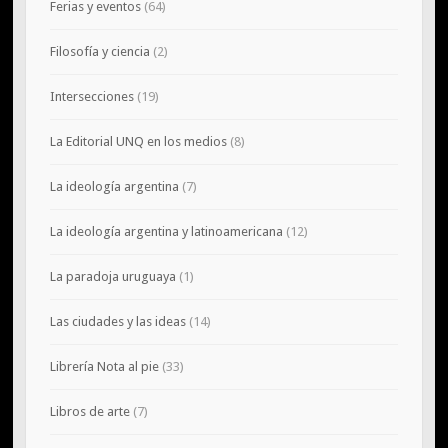
Ferias y eventos
(64)
Filosofía y ciencia
(2)
Intersecciones
(19)
La Editorial UNQ en los medios
(8)
La ideología argentina
(7)
La ideología argentina y latinoamericana
(12)
La paradoja uruguaya
(1)
Las ciudades y las ideas
(14)
Librería Nota al pie
(33)
Libros de arte
(7)