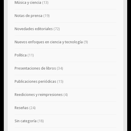
Música y ciencia
(13)
Notas de prensa
(19)
Novedades editoriales
(72)
Nuevos enfoques en ciencia y tecnología
(9)
Política
(11)
Presentaciones de libros
(34)
Publicaciones periódicas
(15)
Reediciones y reimpresiones
(4)
Reseñas
(24)
Sin categoría
(18)