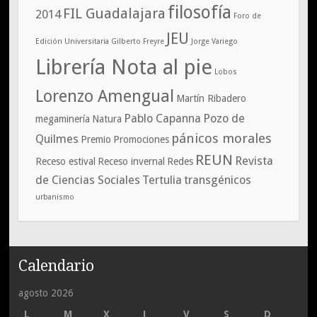
filosofía
FIL Guadalajara
2014
Foro de
JEU
Edición Universitaria
Gilberto Freyre
Jorge Variego
Librería Nota al pie
Lobos
Lorenzo Amengual
Martín Ribadero
Pablo Capanna
Pozo de
megaminería
Natura
pánicos morales
Quilmes
Premio
Promociones
REUN
Revista
Receso estival
Receso invernal
Redes
de Ciencias Sociales
Tertulia
transgénicos
urbanismo
Calendario
agosto 2026
L
M
X
J
V
S
D