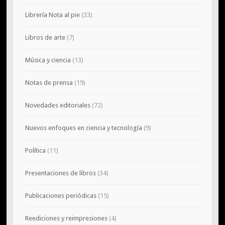
Librería Nota al pie
(33)
Libros de arte
(7)
Música y ciencia
(13)
Notas de prensa
(19)
Novedades editoriales
(72)
Nuevos enfoques en ciencia y tecnología
(9)
Política
(11)
Presentaciones de libros
(34)
Publicaciones periódicas
(15)
Reediciones y reimpresiones
(4)