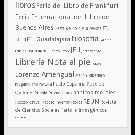
libros
Feria del Libro de Frankfurt
Feria Internacional del Libro de
Buenos Aires
FIL
Fiesta del libro y la revista
filosofía
FIL Guadalajara
2014
Foro de
JEU
Edición Universitaria
Gilberto Freyre
Jorge Variego
Librería Nota al pie
Lobos
Lorenzo Amengual
Martín Ribadero
Pablo Capanna
Pozo de
megaminería
Natura
pánicos morales
Quilmes
Premio
Promociones
REUN
Revista
Receso estival
Receso invernal
Redes
de Ciencias Sociales
Tertulia
transgénicos
urbanismo