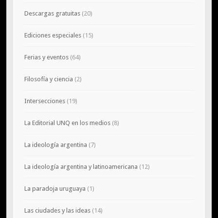
Descargas gratuitas
(20)
Ediciones especiales
(15)
Ferias y eventos
(64)
Filosofía y ciencia
(2)
Intersecciones
(19)
La Editorial UNQ en los medios
(8)
La ideología argentina
(7)
La ideología argentina y latinoamericana
(12)
La paradoja uruguaya
(1)
Las ciudades y las ideas
(14)