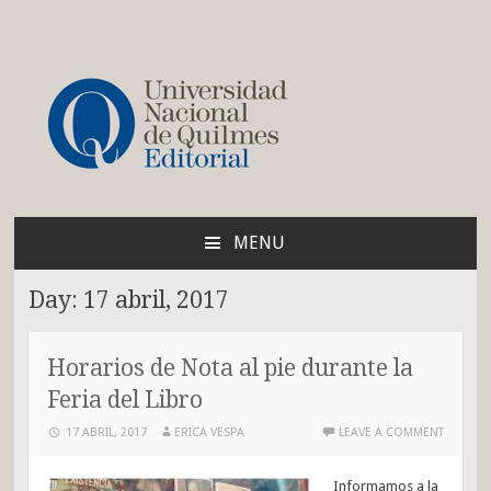
Blog de la Editorial de
la UNQ
MENU
SKIP
TO
Day:
17 abril, 2017
CONTENT
Horarios de Nota al pie durante la
Feria del Libro
17 ABRIL, 2017
ERICA VESPA
LEAVE A COMMENT
Informamos a la