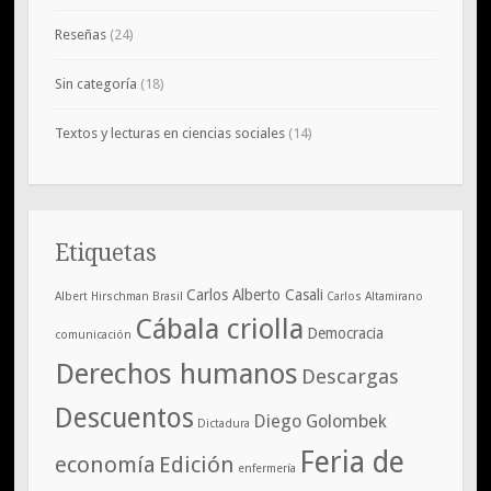
Reseñas
(24)
Sin categoría
(18)
Textos y lecturas en ciencias sociales
(14)
Etiquetas
Carlos Alberto Casali
Albert Hirschman
Brasil
Carlos Altamirano
Cábala criolla
Democracia
comunicación
Derechos humanos
Descargas
Descuentos
Diego Golombek
Dictadura
Feria de
economía
Edición
enfermería